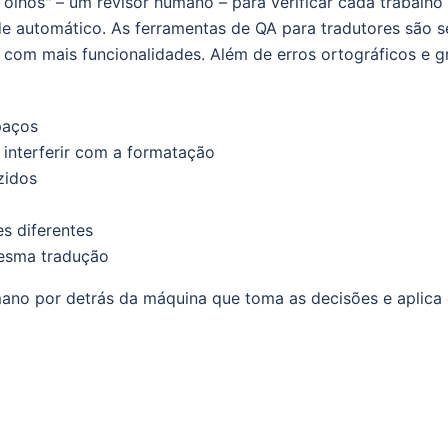
hos" – um revisor humano – para verificar cada trabalho 
e automático. As ferramentas de QA para tradutores são s
om mais funcionalidades. Além de erros ortográficos e g
paços
interferir com a formatação
zidos
s diferentes
esma tradução
ano por detrás da máquina que toma as decisões e aplica 