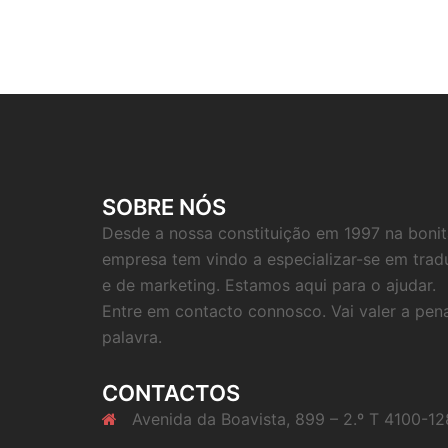
SOBRE NÓS
Desde a nossa constituição em 1997 na bonit
empresa tem vindo a especializar-se em tradu
e de marketing. Estamos aqui para o ajudar.
Entre em contacto connosco. Vai valer a pen
palavra.
CONTACTOS
Avenida da Boavista, 899 – 2.º T 4100-12