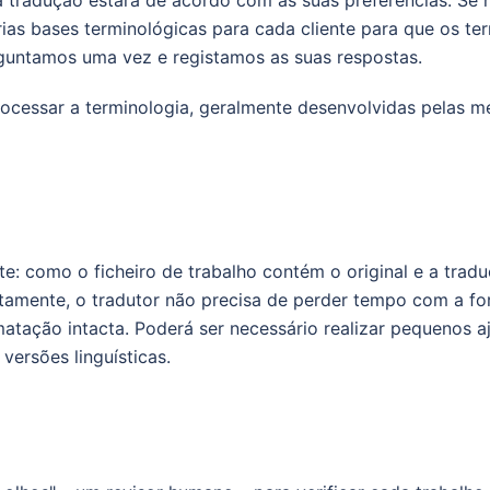
 a tradução estará de acordo com as suas preferências. Se
óprias bases terminológicas para cada cliente para que os 
rguntamos uma vez e registamos as suas respostas.
rocessar a terminologia, geralmente desenvolvidas pelas m
: como o ficheiro de trabalho contém o original e a tradu
etamente, o tradutor não precisa de perder tempo com a f
atação intacta. Poderá ser necessário realizar pequenos a
ersões linguísticas.