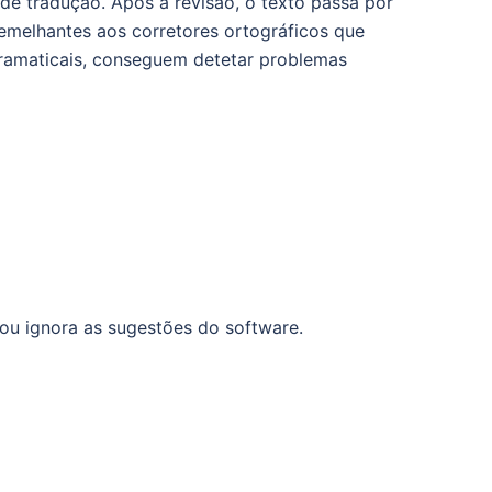
de tradução. Após a revisão, o texto passa por
emelhantes aos corretores ortográficos que
ramaticais, conseguem detetar problemas
ou ignora as sugestões do software.