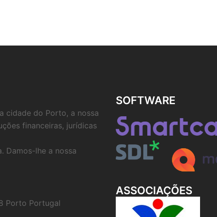
SOFTWARE
a cidade do Porto, a nossa
ções financeiras, jurídicas
a. Damos-lhe a nossa
ASSOCIAÇÕES
8 Porto Portugal